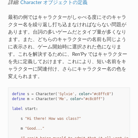
詳細:
Character オブジェクトの定義
最初の例ではキャラクターがしゃべる度にそのキャラ
クター名を繰り返し打ち込まなければならない問題が
あります。台詞の多いゲームだとタイプ量が多くなり
ます。また、どちらのキャラクターの名前も同じよう
に表示され、ゲーム開始時に選択された色になりま
す。これを解決するために、Ren'Py ではキャラクター
を先に定義しておけます。これにより、短い名前をキ
ャラクターに関連付け、さらにキャラクター名の色を
変えられます。
define
s
=
Character
(
'Sylvie'
,
color
=
"#c8ffc8"
)
define
m
=
Character
(
'Me'
,
color
=
"#c8c8ff"
)
label
start
:
s
"Hi there! How was class?"
m
"Good..."