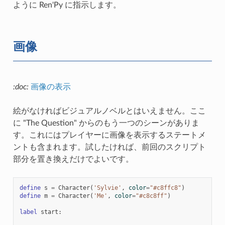
ように Ren'Py に指示します。
画像
:doc:
画像の表示
絵がなければビジュアルノベルとはいえません。ここ
に "The Question" からのもう一つのシーンがありま
す。これにはプレイヤーに画像を表示するステートメ
ントも含まれます。試したければ、前回のスクリプト
部分を置き換えだけでよいです。
define
s
=
Character
(
'Sylvie'
,
color
=
"#c8ffc8"
)
define
m
=
Character
(
'Me'
,
color
=
"#c8c8ff"
)
label
start
: