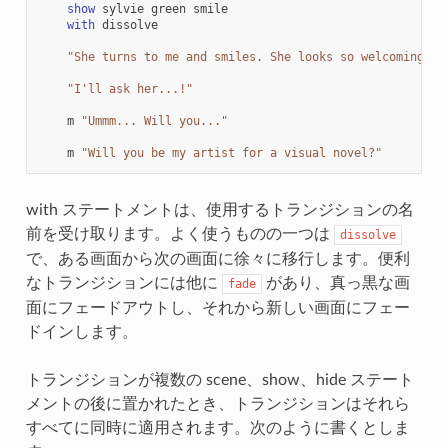
show
sylvie
green
smile
with
dissolve
"She turns to me and smiles. She looks so welcoming th
"I'll ask her...!"
m
"Ummm... Will you..."
m
"Will you be my artist for a visual novel?"
with ステートメントは、使用するトランジションの名
前を受け取ります。よく使うものの一つは
dissolve
で、ある画面から次の画面に徐々に移行します。便利
なトランジションには他に
があり、真っ黒な画
fade
面にフェードアウトし、それから新しい画面にフェー
ドインします。
トランジションが複数の scene、show、hide ステート
メントの後に置かれたとき、トランジションはそれら
すべてに同時に適用されます。次のように書くとしま