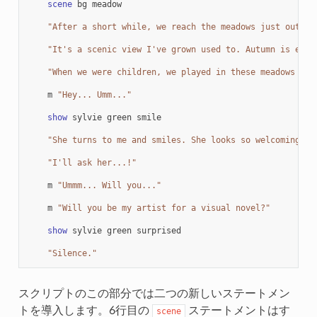
scene
bg
meadow
"After a short while, we reach the meadows just outsid
"It's a scenic view I've grown used to. Autumn is espe
"When we were children, we played in these meadows a l
m
"Hey... Umm..."
show
sylvie
green
smile
"She turns to me and smiles. She looks so welcoming th
"I'll ask her...!"
m
"Ummm... Will you..."
m
"Will you be my artist for a visual novel?"
show
sylvie
green
surprised
"Silence."
スクリプトのこの部分では二つの新しいステートメン
トを導入します。6行目の
ステートメントはす
scene