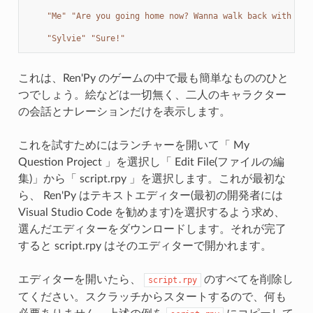
"Me"
"Are you going home now? Wanna walk back with me?
"Sylvie"
"Sure!"
これは、Ren'Py のゲームの中で最も簡単なもののひと
つでしょう。絵などは一切無く、二人のキャラクター
の会話とナレーションだけを表示します。
これを試すためにはランチャーを開いて「 My
Question Project 」を選択し「 Edit File(ファイルの編
集)」から「 script.rpy 」を選択します。これが最初な
ら、 Ren'Py はテキストエディター(最初の開発者には
Visual Studio Code を勧めます)を選択するよう求め、
選んだエディターをダウンロードします。それが完了
すると script.rpy はそのエディターで開かれます。
エディターを開いたら、
のすべてを削除し
script.rpy
てください。スクラッチからスタートするので、何も