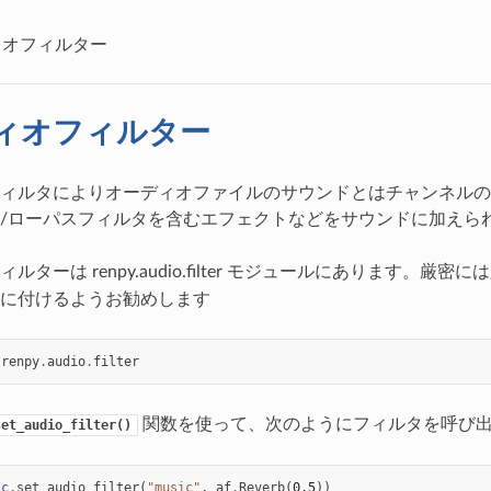
ィオフィルター
ィオフィルター
ィルタによりオーディオファイルのサウンドとはチャンネルの
/ローパスフィルタを含むエフェクトなどをサウンドに加えら
ルターは renpy.audio.filter モジュールにあります。
に付けるようお勧めします
renpy
.
audio
.
filter
関数を使って、次のようにフィルタを呼び
set_audio_filter()
ic
.
set_audio_filter
(
"music"
,
af
.
Reverb
(
0.5
))