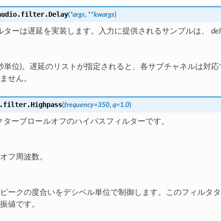
audio.filter.
Delay
(
*
args
,
**
kwargs
)
ルターは遅延を実装します。入力に提供されるサンプルは、
de
(秒単位)。遅延のリストが指定されると、各サブチャネルは対応す
ません。
.filter.
Highpass
(
frequency
=
350
,
q
=
1.0
)
 オクターブロールオフのハイパスフィルターです。
オフ周波数。
ピークの度合いをデシベル単位で制御します。このフィルタタ
振値です。