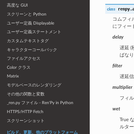
高度な GUI
renpy.
class
スクリーンと Python
コムフィ
ユーザー定義 Displayable
にフィー
ユーザー定義ステートメント
delay
カスタムテキストタグ
遅延 
キャラクターコールバック
ばなり
ファイルアクセス
filter
Color クラス
Matrix
遅延信
モデルベースのレンダリング
multiplier
その他の関数と変数
フィル
_ren.py ファイル - Ren'Py in Python
wet
HTTPS/HTTP Fetch
Tru
スクリーンショット
ルター
ビルド、更新、他のプラットフォーム