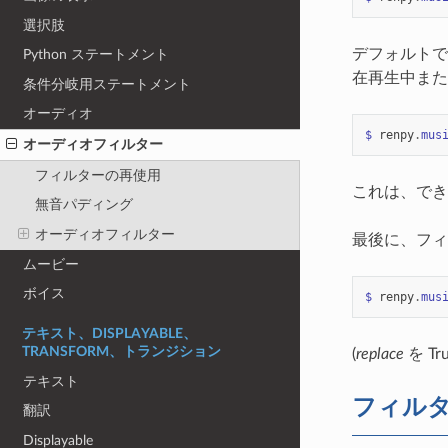
選択肢
デフォルトで
Python ステートメント
在再生中ま
条件分岐用ステートメント
オーディオ
$
renpy
.
mus
オーディオフィルター
フィルターの再使用
これは、でき
無音パディング
オーディオフィルター
最後に、フィ
ムービー
ボイス
$
renpy
.
mus
テキスト、DISPLAYABLE、
TRANSFORM、トランジション
(
replace
を T
テキスト
フィル
翻訳
Displayable