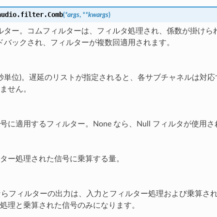
audio.filter.
Comb
(
*
args
,
**
kwargs
)
ルター。コムフィルターは、フィルタ処理され、係数が掛けら
ドバックされ、フィルターが複数回適用されます。
(秒単位)。遅延のリストが指定されると、各サブチャネルは対応す
ません。
号に適用するフィルター。None なら、Null フィルタが使用
ター処理された信号に乗算する量。
e ならフィルターの出力は、入力とフィルター処理および乗算された
処理と乗算された信号のみになります。