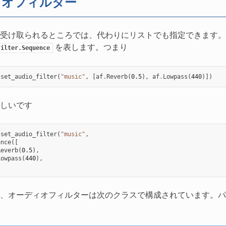
ィオフィルター
受け取られるところでは、代わりにリストでも指定できます。
を表します。つまり
filter.Sequence
.
set_audio_filter
(
"music"
,
[
af
.
Reverb
(
0.5
),
af
.
Lowpass
(
440
)])
しいです
.
set_audio_filter
(
"music"
,
ence
([
Reverb
(
0.5
),
Lowpass
(
440
),
、オーディオフィルターは次のクラスで構成されています。パ