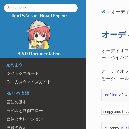
オーデ
Ren'Py Visual Novel Engine
オーデ
オーディオフ
8.6.0 Documentation
ー、ハイパス
始めよう
オーディオフィ
クイックスタート
をモジュール
GUI カスタマイズガイド
REN'PY 言語
define
af
=
言語の基本
ラベルと制御フロー
renpy.music.
台詞とナレーション
画像の表示
$
renpy
.
mus