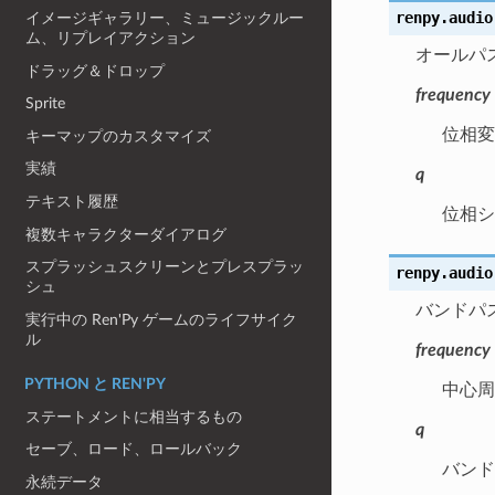
renpy.audio
イメージギャラリー、ミュージックルー
ム、リプレイアクション
オールパ
ドラッグ＆ドロップ
frequency
Sprite
位相変
キーマップのカスタマイズ
実績
q
テキスト履歴
位相シ
複数キャラクターダイアログ
スプラッシュスクリーンとプレスプラッ
renpy.audio
シュ
バンドパ
実行中の Ren'Py ゲームのライフサイク
ル
frequency
PYTHON と REN'PY
中心周
ステートメントに相当するもの
q
セーブ、ロード、ロールバック
バンド
永続データ