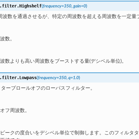
.filter.
Highshelf
(
frequency
=
350
,
gain
=
0
)
周波数を通過させるが、特定の周波数を超える周波数を一定量
波数。
波数よりも高い周波数をブーストする量(デシベル単位)。
.filter.
Lowpass
(
frequency
=
350
,
q
=
1.0
)
Bオクターブロールオフのローパスフィルター。
オフ周波数。
ピークの度合いをデシベル単位で制御します。このフィルタタ