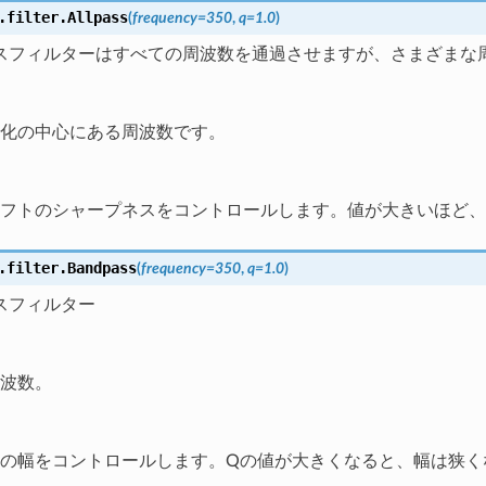
.filter.
Allpass
(
frequency
=
350
,
q
=
1.0
)
スフィルターはすべての周波数を通過させますが、さまざまな
化の中心にある周波数です。
フトのシャープネスをコントロールします。値が大きいほど、
.filter.
Bandpass
(
frequency
=
350
,
q
=
1.0
)
スフィルター
波数。
の幅をコントロールします。Qの値が大きくなると、幅は狭く