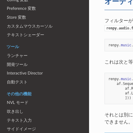
オーデ
Preference 変数
Store 変数
フィルターが
カスタムマウスカーソル
renpy.audio.
テキストシェーダー
renpy
.
music
ツール
ランチャー
これは次と等
開発ツール
Interactive Director
renpy
.
music
自動テスト
af
.
Sequ
af
.
af
.
その他の機能
]))
NVL モード
吹き出し
それとは別に
テキスト入力
できません。
サイドイメージ