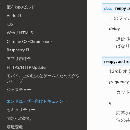
配布物のビルド
renpy.
class
Android
このフィ
iOS
delay
Web / HTML5
遅延 
Chrome OS/Chromebook
ばなり
Raspberry Pi
アプリ内課金
renpy.audio
HTTPS/HTTP Updater
12/dB
モバイル上の巨大なゲームのためのダウ
ンローダー
frequency
ジェスチャー
カット
エンドユーザー向けドキュメント
q
セキュリティー
応答の
問題への対処
位の共
環境変数