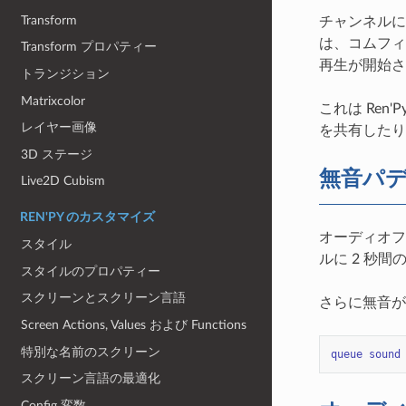
Transform
チャンネルに
は、コムフィ
Transform プロパティー
再生が開始さ
トランジション
Matrixcolor
これは Ren
レイヤー画像
を共有したり
3D ステージ
無音パ
Live2D Cubism
REN'PY のカスタマイズ
オーディオフ
スタイル
ルに 2 秒
スタイルのプロパティー
スクリーンとスクリーン言語
さらに無音が
Screen Actions, Values および Functions
特別な名前のスクリーン
queue
sound
スクリーン言語の最適化
Config 変数