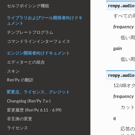
renpy.audio
セルフボイシング機能
すべての
ライブラリおよびツール開発者向けドキ
ュメント
frequency
テンプレートプログラム
低い周
コマンドラインインターフェイス
gain
エンジン開発者向けドキュメント
低い周
エディターとの統合
スキン
renpy.audio
Ren'Py の翻訳
12/d
変更点、ライセンス、クレジット
frequency
Changelog (Ren'Py 7.x-)
カット
変更履歴 (Ren'Py 6.11 - 6.99)
q
非互換の変更
ライセンス
応答の