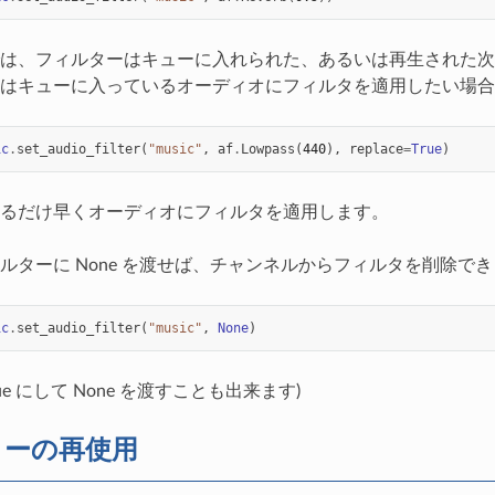
は、フィルターはキューに入れられた、あるいは再生された次
たはキューに入っているオーディオにフィルタを適用したい場
ic
.
set_audio_filter
(
"music"
,
af
.
Lowpass
(
440
),
replace
=
True
)
るだけ早くオーディオにフィルタを適用します。
ルターに None を渡せば、チャンネルからフィルタを削除で
ic
.
set_audio_filter
(
"music"
,
None
)
rue にして None を渡すことも出来ます)
ターの再使用